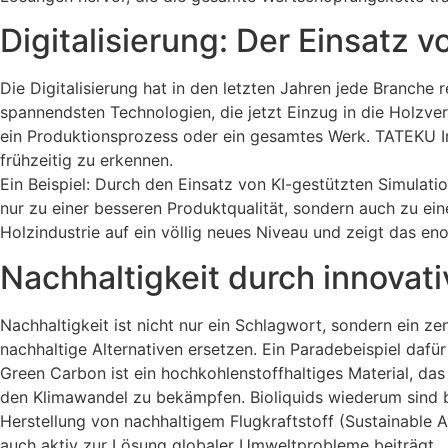
Digitalisierung: Der Einsatz v
Die Digitalisierung hat in den letzten Jahren jede Branche r
spannendsten Technologien, die jetzt Einzug in die Holzvera
ein Produktionsprozess oder ein gesamtes Werk. TATEKU In
frühzeitig zu erkennen.
Ein Beispiel: Durch den Einsatz von KI-gestützten Simulat
nur zu einer besseren Produktqualität, sondern auch zu ei
Holzindustrie auf ein völlig neues Niveau und zeigt das eno
Nachhaltigkeit durch innovat
Nachhaltigkeit ist nicht nur ein Schlagwort, sondern ein z
nachhaltige Alternativen ersetzen. Ein Paradebeispiel daf
Green Carbon ist ein hochkohlenstoffhaltiges Material, das 
den Klimawandel zu bekämpfen. Bioliquids wiederum sind bi
Herstellung von nachhaltigem Flugkraftstoff (Sustainable Av
auch aktiv zur Lösung globaler Umweltprobleme beiträgt.